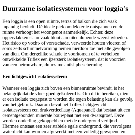
Duurzame isolatiesystemen voor loggia's
Een loggia is een open ruimte, terras of balkon die zich vaak
inpandig bevindt. Dé ideale plek om lekker te ontspannen en de
ruimte verhoogt het woongenot aanmerkelijk. Echter, deze
oppervlakken staan vaak bloot aan uiteenlopende weersinvloeden.
Het risico op vocht- of vorstschade, verweerde houten vloeren of
soms zelfs schimmelvorming nemen hierdoor toe met alle gevolgen
van dien. Om dergelijke schade te voorkomen of te verhelpen
ontwikkelde Triflex een ijzersterk isolatiesysteem, dat is voorzien
van een betrouwbare, duurzame antislipbescherming.
Een lichtgewicht isolatiesysteem
Wanneer een loggia zich boven een binnenruimte bevindt, is het
belangrijk dat de vloer goed geïsoleerd is. Om dit te bereiken, dient
er een isolatie toegepast te worden die tegen belasting kan als gevolg
van het gebruik. Daarom bevat het Triflex lichtgewicht
isolatiesysteem een drukverdeellaag (Aquapanel) dat bestaat uit een
cementgebonden minerale bouwplaat met een dwarsgroef. Deze
worden onderling gekoppeld en met de ondergrond verlijmd.
Hiermee ontstaat een zeer stabiele egale ondergrond, die vervolgens
waterdicht kan worden afgewerkt met een volledig gewapend en