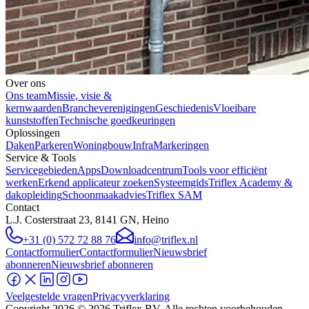
Over ons
Ons team
Missie, visie &
kernwaarden
Brancheverenigingen
Geschiedenis
Vloeibare
kunststoffen
Technische goedkeuringen
Oplossingen
Daken
Parkeren
Woningbouw
Infra
Markeringen
Service & Tools
Servicegebieden
Apps
Downloadcentrum
Tools voor efficiënt
werken
Erkend applicateur zoeken
Systeemgids
Triflex Academy &
dakopleiding
Schoonmaakadvies
Triflex SAM
Contact
L.J. Costerstraat 23, 8141 GN, Heino
+31 (0) 572 72 88 76
info@triflex.nl
Contactformulier
Contactformulier
Nieuwsbrief
abonneren
Nieuwsbrief abonneren
Veelgestelde vragen
Privacyverklaring
Copyright
2026
© 2026 Triflex BV. Alle rechten voorbehouden.