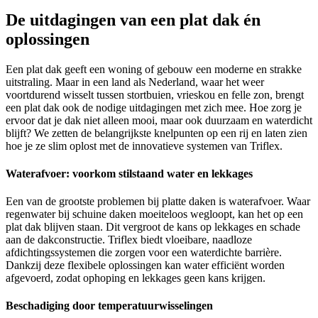
De uitdagingen van een plat dak én
oplossingen
Een plat dak geeft een woning of gebouw een moderne en strakke
uitstraling. Maar in een land als Nederland, waar het weer
voortdurend wisselt tussen stortbuien, vrieskou en felle zon, brengt
een plat dak ook de nodige uitdagingen met zich mee. Hoe zorg je
ervoor dat je dak niet alleen mooi, maar ook duurzaam en waterdicht
blijft? We zetten de belangrijkste knelpunten op een rij en laten zien
hoe je ze slim oplost met de innovatieve systemen van Triflex.
Waterafvoer: voorkom stilstaand water en lekkages
Een van de grootste problemen bij platte daken is waterafvoer. Waar
regenwater bij schuine daken moeiteloos wegloopt, kan het op een
plat dak blijven staan. Dit vergroot de kans op lekkages en schade
aan de dakconstructie. Triflex biedt vloeibare, naadloze
afdichtingssystemen die zorgen voor een waterdichte barrière.
Dankzij deze flexibele oplossingen kan water efficiënt worden
afgevoerd, zodat ophoping en lekkages geen kans krijgen.
Beschadiging door temperatuurwisselingen