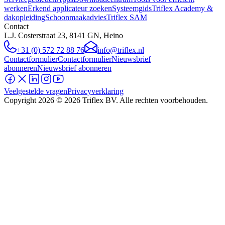
werken
Erkend applicateur zoeken
Systeemgids
Triflex Academy &
dakopleiding
Schoonmaakadvies
Triflex SAM
Contact
L.J. Costerstraat 23, 8141 GN, Heino
+31 (0) 572 72 88 76
info@triflex.nl
Contactformulier
Contactformulier
Nieuwsbrief
abonneren
Nieuwsbrief abonneren
Veelgestelde vragen
Privacyverklaring
Copyright
2026
© 2026 Triflex BV. Alle rechten voorbehouden.