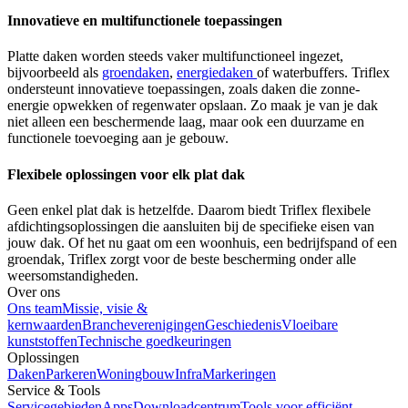
Innovatieve en multifunctionele toepassingen
Platte daken worden steeds vaker multifunctioneel ingezet,
bijvoorbeeld als
groendaken
,
energiedaken
of waterbuffers. Triflex
ondersteunt innovatieve toepassingen, zoals daken die zonne-
energie opwekken of regenwater opslaan. Zo maak je van je dak
niet alleen een beschermende laag, maar ook een duurzame en
functionele toevoeging aan je gebouw.
Flexibele oplossingen voor elk plat dak
Geen enkel plat dak is hetzelfde. Daarom biedt Triflex flexibele
afdichtingsoplossingen die aansluiten bij de specifieke eisen van
jouw dak. Of het nu gaat om een woonhuis, een bedrijfspand of een
groendak, Triflex zorgt voor de beste bescherming onder alle
weersomstandigheden.
Over ons
Ons team
Missie, visie &
kernwaarden
Brancheverenigingen
Geschiedenis
Vloeibare
kunststoffen
Technische goedkeuringen
Oplossingen
Daken
Parkeren
Woningbouw
Infra
Markeringen
Service & Tools
Servicegebieden
Apps
Downloadcentrum
Tools voor efficiënt