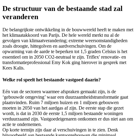
De structuur van de bestaande stad zal
veranderen
De belangrijkste ontwikkeling in de bouwwereld heeft te maken met
het klimaatakkoord van Parijs. De hele wereld merkt nu al de
gevolgen van klimaatverandering; extreme weersomstandigheden
zoals droogte, hittegolven en aardverschuivingen. Om de
opwarming van de aarde te beperken tot 1,5 graden Celsius is het
essentieel om in 2050 CO2-neutraal te zijn. Triflex' renovatie- en
transformatieprofessional Emy Kok ging hierover in gesprek met
Kees Kalis.
Welke rol speelt het bestaande vastgoed daarin?
Eén van de sectoren waarmee afspraken gemaakt zijn, is de
‘gebouwde omgeving’ waar een duurzaamheidstransformatie gaat
plaatsvinden. Ruim 7 miljoen huizen en 1 miljoen gebouwen
moeten in 2050 van het aardgas af zijn. De eerste stap die gezet
wordt, is dat in 2030 de eerste 1,5 miljoen bestaande woningen
verduurzaamd zijn. Vastgoedeigenaren ontkomen er dus niet aan om
actie te ondernemen.
Op korte termijn zijn daar al verschuivingen in te zien. Denk
bijvoorbeeld aan bestaande kantoorgebouwen die minimaal