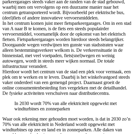
parkeergarages steeds vaker aan de randen van de stad gebouwd,
waarbij men om vervolgens op een duurzame manier naar het
centrum getransporteerd wordt. Bijvoorbeeld per elektrische bus,
(deel)fiets of andere innovatieve vervoersmiddelen.
In het centrum komen juist meer fietsparkeergarages. Om in een stad
van A naar B te komen, is de fiets een steeds populairder
vervoersmiddel, voornamelijk door de opkomst van het elektrisch
fietsen. Fietsparkeergarages worden hierdoor steeds belangrijker.
Doorgaande wegen verdwijnen ten gunste van stadsstraten waar
alleen bestemmingsverkeer welkom is. De verkeerssituatie in de
binnenstad, met veel voetpaden, fiets(snel)wegen en weinig
autowegen, wordt in steeds meer wijken normaal. De totale
infrastructuur verandert.
Hierdoor wordt het centrum van de stad een plek voor vermaak, een
plek om te werken en te leven. Daarbij is het winkelvastgoed steeds
vaker onderdeel van een gemengd project. Daarnaast groeit de
online consumentenbesteding fors vergeleken met de detailhandel.
De fysieke activiteiten verschuiven naar distributiecentra.
In 2030 wordt 70% van alle elektriciteit opgewekt met
windturbines en zonneparken
Waar ook rekening mee gehouden moet worden, is dat in 2030 zo’n
70% van alle elektriciteit in Nederland wordt opgewekt met
windturbines op zee en land en in zonneparken. Alle daken van