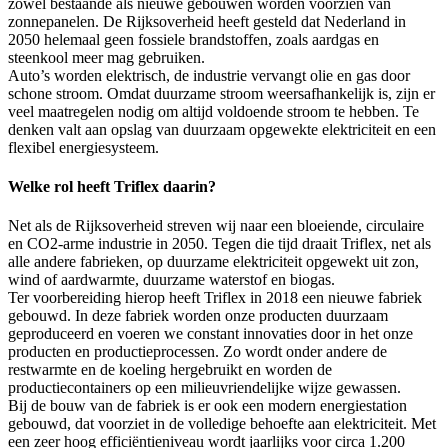
zowel bestaande als nieuwe gebouwen worden voorzien van
zonnepanelen. De Rijksoverheid heeft gesteld dat Nederland in
2050 helemaal geen fossiele brandstoffen, zoals aardgas en
steenkool meer mag gebruiken.
Auto’s worden elektrisch, de industrie vervangt olie en gas door
schone stroom. Omdat duurzame stroom weersafhankelijk is, zijn er
veel maatregelen nodig om altijd voldoende stroom te hebben. Te
denken valt aan opslag van duurzaam opgewekte elektriciteit en een
flexibel energiesysteem.
Welke rol heeft Triflex daarin?
Net als de Rijksoverheid streven wij naar een bloeiende, circulaire
en CO2-arme industrie in 2050. Tegen die tijd draait Triflex, net als
alle andere fabrieken, op duurzame elektriciteit opgewekt uit zon,
wind of aardwarmte, duurzame waterstof en biogas.
Ter voorbereiding hierop heeft Triflex in 2018 een nieuwe fabriek
gebouwd. In deze fabriek worden onze producten duurzaam
geproduceerd en voeren we constant innovaties door in het onze
producten en productieprocessen. Zo wordt onder andere de
restwarmte en de koeling hergebruikt en worden de
productiecontainers op een milieuvriendelijke wijze gewassen.
Bij de bouw van de fabriek is er ook een modern energiestation
gebouwd, dat voorziet in de volledige behoefte aan elektriciteit. Met
een zeer hoog efficiëntieniveau wordt jaarlijks voor circa 1.200