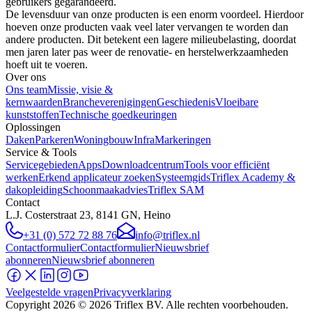
gebruikers gegarandeerd.
De levensduur van onze producten is een enorm voordeel. Hierdoor
hoeven onze producten vaak veel later vervangen te worden dan
andere producten. Dit betekent een lagere milieubelasting, doordat
men jaren later pas weer de renovatie- en herstelwerkzaamheden
hoeft uit te voeren.
Over ons
Ons team
Missie, visie &
kernwaarden
Brancheverenigingen
Geschiedenis
Vloeibare
kunststoffen
Technische goedkeuringen
Oplossingen
Daken
Parkeren
Woningbouw
Infra
Markeringen
Service & Tools
Servicegebieden
Apps
Downloadcentrum
Tools voor efficiënt
werken
Erkend applicateur zoeken
Systeemgids
Triflex Academy &
dakopleiding
Schoonmaakadvies
Triflex SAM
Contact
L.J. Costerstraat 23, 8141 GN, Heino
+31 (0) 572 72 88 76
info@triflex.nl
Contactformulier
Contactformulier
Nieuwsbrief
abonneren
Nieuwsbrief abonneren
Veelgestelde vragen
Privacyverklaring
Copyright
2026
© 2026 Triflex BV. Alle rechten voorbehouden.