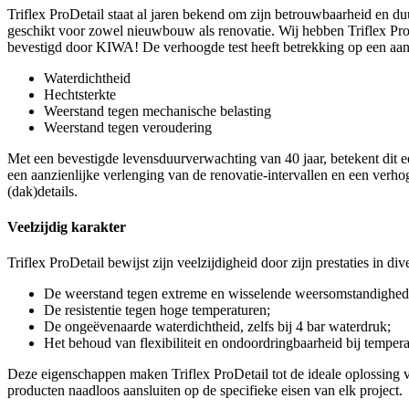
Triflex ProDetail staat al jaren bekend om zijn betrouwbaarheid en d
geschikt voor zowel nieuwbouw als renovatie. Wij hebben Triflex ProD
bevestigd door KIWA! De verhoogde test heeft betrekking op een aant
Waterdichtheid
Hechtsterkte
Weerstand tegen mechanische belasting
Weerstand tegen veroudering
Met een bevestigde levensduurverwachting van 40 jaar, betekent dit 
een aanzienlijke verlenging van de renovatie-intervallen en een verh
(dak)details.
Veelzijdig karakter
Triflex ProDetail bewijst zijn veelzijdigheid door zijn prestaties in 
De weerstand tegen extreme en wisselende weersomstandighed
De resistentie tegen hoge temperaturen;
De ongeëvenaarde waterdichtheid, zelfs bij 4 bar waterdruk;
Het behoud van flexibiliteit en ondoordringbaarheid bij tempera
Deze eigenschappen maken Triflex ProDetail tot de ideale oplossing 
producten naadloos aansluiten op de specifieke eisen van elk project.