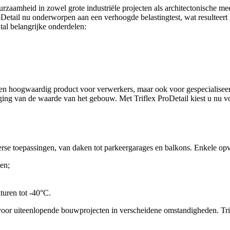
uurzaamheid in zowel grote industriële projecten als architectonische m
etail nu onderworpen aan een verhoogde belastingtest, wat resulteert 
al belangrijke onderdelen:
een hoogwaardig product voor verwerkers, maar ook voor gespecialiseer
oging van de waarde van het gebouw. Met Triflex ProDetail kiest u nu v
diverse toepassingen, van daken tot parkeergarages en balkons. Enkele o
en;
turen tot -40°C.
voor uiteenlopende bouwprojecten in verscheidene omstandigheden. Trif